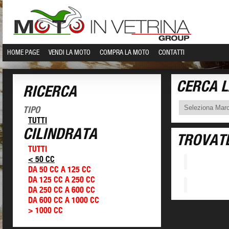
HOME PAGE
VENDI LA MOTO
COMPRA LA MOTO
CONTATTI
CERCA 
RICERCA
TIPO
TUTTI
CILINDRATA
TROVAT
TUTTI
< 50 CC
DA 50 CC A 125 CC
DA 125 CC A 250 CC
DA 250 CC A 600 CC
DA 600 CC A 1000 CC
> 1000 CC